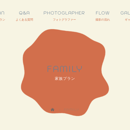
AN
Q&A
PHOTOGLAPHER
FLOW
GA
FAMILY
家族プラン
FAMILY